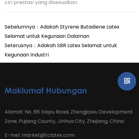
ciri prestasi yang disesuaikan.
Sebelumnya：Adakah Styrene Butadiene Latex
Selamat untuk Kegunaan Dalaman
Seterusnya：Adakah SBR Latex Selamat untuk
Kegunaan Industri
Maklumat Hubungan
Alamat: No. 66 Xiapu Road, Zhengjiawu Development
Zone, Pujiang County, Jinhua City, Zhejiang, China.
E-mel:
market@tclatex.com